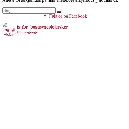
Anette Østerkjerhuus på mail anette.oesterkjerhuus@hotmail.dk
Søg
efter:
Følg os på Facebook
fs_for_bogusygeplejersker
#børnogunge