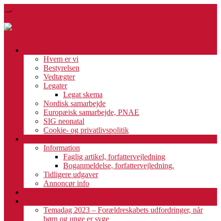
Skip
Toggle
to
navigation
main
content
Om Os
Hvem er vi
Bestyrelsen
Vedtægter
Legater
Legat skema
Nordisk samarbejde
Europæisk samarbejde, PNAE
SIG neonatal
Cookie- og privatlivspolitik
Medlemsblad
Information
Faglig artikel, forfattervejledning
Boganmeldelse, forfattervejledning.
Tidligere udgaver
Annoncør info
Bliv medlem
Temadag
Temadag 2023 – Forældreskabets udfordringer, når
børn og unge er syge