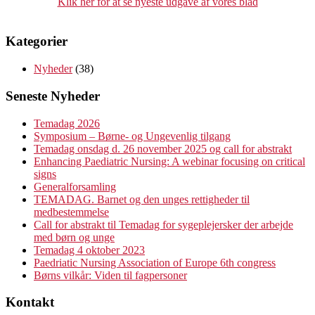
Klik her for at se nyeste udgave af vores blad
Kategorier
Nyheder
(38)
Seneste Nyheder
Temadag 2026
Symposium – Børne- og Ungevenlig tilgang
Temadag onsdag d. 26 november 2025 og call for abstrakt
Enhancing Paediatric Nursing: A webinar focusing on critical
signs
Generalforsamling
TEMADAG. Barnet og den unges rettigheder til
medbestemmelse
Call for abstrakt til Temadag for sygeplejersker der arbejde
med børn og unge
Temadag 4 oktober 2023
Paedriatic Nursing Association of Europe 6th congress
Børns vilkår: Viden til fagpersoner
Kontakt