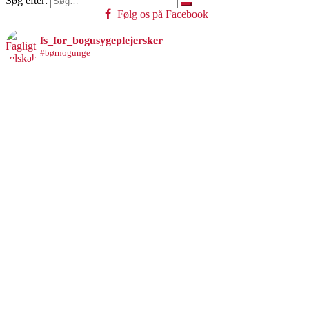
Søg efter:
Følg os på Facebook
fs_for_bogusygeplejersker
#børnogunge