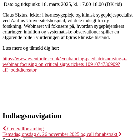
️ Dato og tidspunkt: 18. marts 2025, kl. 17.00-18.00 (DK tid)
Claus Sixtus, lektor i børnesygepleje og klinisk sygeplejespecialist
ved Aarhus Universitetshospital, vil dele indsigt fra ny
forskning. Webinaret vil fokusere på, hvordan sygeplejerskers
erfaringer, intuition og systematiske observationer spiller en
afgørende rolle i vurderingen af børns kliniske tilstand.
Læs mere og tilmeld dig her:
https://www.eventbrite.co.uk/e/enhancing-paediatric-nursing-a-
webinar-focusing-on-critical-signs-tickets-1091074736909?
aff=oddtdtcreator
Indlægsnavigation
Generalforsamling
Temadag onsdag d. 26 november 2025 og call for abstrakt