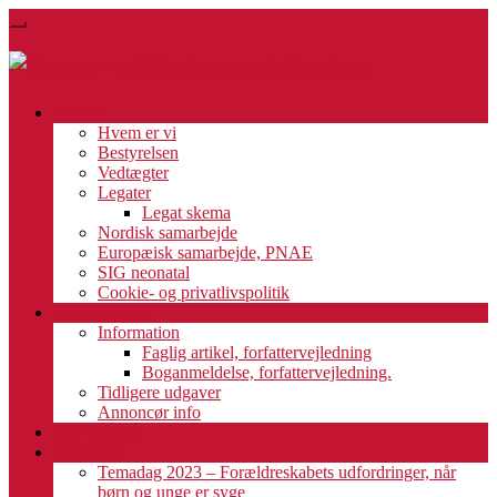
Skip
Toggle
to
navigation
main
content
Om Os
Hvem er vi
Bestyrelsen
Vedtægter
Legater
Legat skema
Nordisk samarbejde
Europæisk samarbejde, PNAE
SIG neonatal
Cookie- og privatlivspolitik
Medlemsblad
Information
Faglig artikel, forfattervejledning
Boganmeldelse, forfattervejledning.
Tidligere udgaver
Annoncør info
Bliv medlem
Temadag
Temadag 2023 – Forældreskabets udfordringer, når
børn og unge er syge