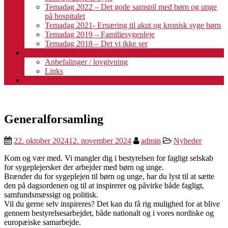
Temadag 2022 – Det gode samspil med børn og unge
på hospitalet
Temadag 2021- Ernæring til akut og kronisk syge børn
Temadag 2019 – Familiesygepleje
Temadag 2018 – Det vi ikke ser
Fagligt
Anbefalinger / lovgivning
Links
Kalender
Generalforsamling
22. oktober 2024
12. november 2024
admin
Nyheder
Kom og vær med. Vi mangler dig i bestyrelsen for fagligt selskab
for sygeplejersker der arbejder med børn og unge.
Brænder du for sygeplejen til børn og unge, har du lyst til at sætte
den på dagsordenen og til at inspirerer og påvirke både fagligt,
samfundsmæssigt og politisk.
Vil du gerne selv inspireres? Det kan du få rig mulighed for at blive
gennem bestyrelsesarbejdet, både nationalt og i vores nordiske og
europæiske samarbejde.