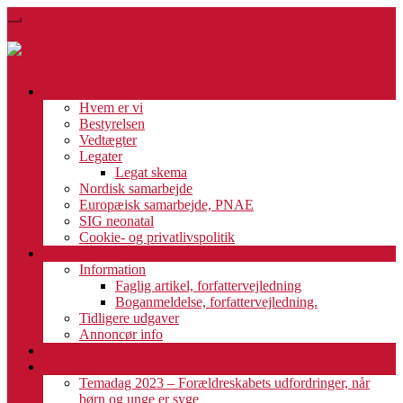
Skip
Toggle
to
navigation
main
content
Om Os
Hvem er vi
Bestyrelsen
Vedtægter
Legater
Legat skema
Nordisk samarbejde
Europæisk samarbejde, PNAE
SIG neonatal
Cookie- og privatlivspolitik
Medlemsblad
Information
Faglig artikel, forfattervejledning
Boganmeldelse, forfattervejledning.
Tidligere udgaver
Annoncør info
Bliv medlem
Temadag
Temadag 2023 – Forældreskabets udfordringer, når
børn og unge er syge