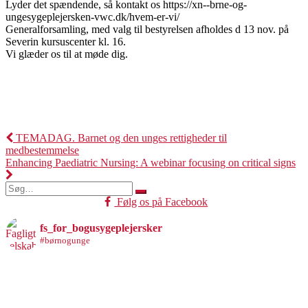
Lyder det spændende, så kontakt os https://xn--brne-og-
ungesygeplejersken-vwc.dk/hvem-er-vi/
Generalforsamling, med valg til bestyrelsen afholdes d 13 nov. på
Severin kursuscenter kl. 16.
Vi glæder os til at møde dig.
Indlægsnavigation
TEMADAG. Barnet og den unges rettigheder til
medbestemmelse
Enhancing Paediatric Nursing: A webinar focusing on critical signs
Søg
efter:
Følg os på Facebook
fs_for_bogusygeplejersker
#børnogunge