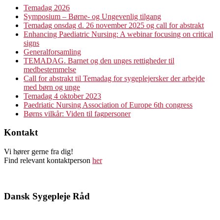
Temadag 2026
Symposium – Børne- og Ungevenlig tilgang
Temadag onsdag d. 26 november 2025 og call for abstrakt
Enhancing Paediatric Nursing: A webinar focusing on critical
signs
Generalforsamling
TEMADAG. Barnet og den unges rettigheder til
medbestemmelse
Call for abstrakt til Temadag for sygeplejersker der arbejde
med børn og unge
Temadag 4 oktober 2023
Paedriatic Nursing Association of Europe 6th congress
Børns vilkår: Viden til fagpersoner
Kontakt
Vi hører gerne fra dig!
Find relevant kontaktperson
her
Dansk Sygepleje Råd