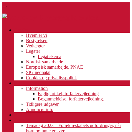
Skip
Toggle
to
navigation
main
content
Om Os
Hvem er vi
Bestyrelsen
Vedtægter
Legater
Legat skema
Nordisk samarbejde
Europæisk samarbejde, PNAE
SIG neonatal
Cookie- og privatlivspolitik
Medlemsblad
Information
Faglig artikel, forfattervejledning
Boganmeldelse, forfattervejledning.
Tidligere udgaver
Annoncør info
Bliv medlem
Temadag
Temadag 2023 – Forældreskabets udfordringer, når
børn og unge er syge