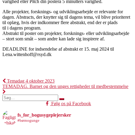
varighed eller Pitch din posterá 5 minutters varighed.
Alle projekter, forsknings- og udviklingsarbejde er relevante for
dagen. Abstracts, der knytter sig til dagens tema, vil blive prioriteret
til oplæg, hvis der indkommer flere abstrakt, end der er plads
til i dagens program.
Abstrakt til poster om projekter, forsknings- eller udviklingsarbejde
– stort som småt – som andre kan lade sig inspirere af.
DEADLINE for indsendelse af abstrakt er 15. maj 2024 til
Lena.wittenhoff@rsyd.dk
Indlægsnavigation
Temadag 4 oktober 2023
TEMADAG. Barnet og den unges rettigheder til medbestemmelse
Søg
efter:
Følg os på Facebook
fs_for_bogusygeplejersker
#børnogunge