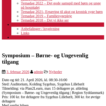
Temadag 2022 – Det gode samspil med børn og unge
på hospitalet
Temadag 2021- Ernæring til akut og kronisk syge børn
Temadag 2019 – Familiesygepleje
Temadag 2018 – Det vi ikke ser
Fagligt
Anbefalinger / lovgivning
Links
Kalender
Symposium – Børne- og Ungevenlig
tilgang
3. februar 2026
admin
Nyheder
Dato og tid: 21. April 2026, kl. 08:30-16:00
Sted: Auditorium, Kolding Sygehus, Sygehus Lillebælt
Tilmelding: via Plan2Learn, max 15 deltagere pr. afdeling
(Symposium – Børne- og Ungevenlig tilgang | Region Syddanmark)
Pris: 100 kr. for deltagere fra Sygehus Lillebælt, 300 kr. for øvrige
deltagere
Med venlig hilsen