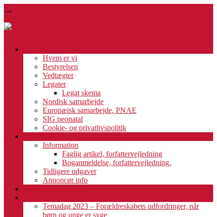
Skip
Toggle
to
navigation
main
content
Om Os
Hvem er vi
Bestyrelsen
Vedtægter
Legater
Legat skema
Nordisk samarbejde
Europæisk samarbejde, PNAE
SIG neonatal
Cookie- og privatlivspolitik
Medlemsblad
Information
Faglig artikel, forfattervejledning
Boganmeldelse, forfattervejledning.
Tidligere udgaver
Annoncør info
Bliv medlem
Temadag
Temadag 2023 – Forældreskabets udfordringer, når
børn og unge er syge