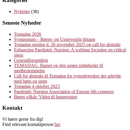
Kategorier
Nyheder
(38)
Seneste Nyheder
Temadag 2026
Symposium – Børne- og Ungevenlig tilgang
Temadag onsdag d. 26 november 2025 og call for abstrakt
Enhancing Paediatric Nursing: A webinar focusing on critical
signs
Generalforsamling
TEMADAG. Barnet og den unges rettigheder til
medbestemmelse
Call for abstrakt til Temadag for sygeplejersker der arbejde
med børn og unge
Temadag 4 oktober 2023
Paedriatic Nursing Association of Europe 6th congress
Børns vilkår: Viden til fagpersoner
Kontakt
Vi hører gerne fra dig!
Find relevant kontaktperson
her