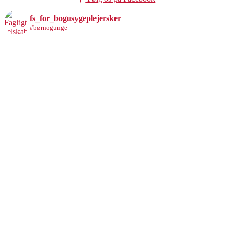
fs_for_bogusygeplejersker
#børnogunge