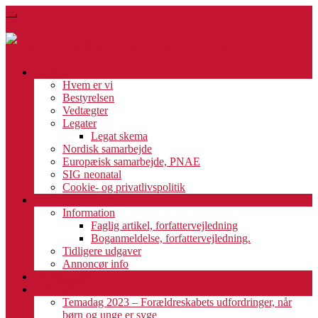
Skip
Toggle
to
navigation
main
content
Om Os
Hvem er vi
Bestyrelsen
Vedtægter
Legater
Legat skema
Nordisk samarbejde
Europæisk samarbejde, PNAE
SIG neonatal
Cookie- og privatlivspolitik
Medlemsblad
Information
Faglig artikel, forfattervejledning
Boganmeldelse, forfattervejledning.
Tidligere udgaver
Annoncør info
Bliv medlem
Temadag
Temadag 2023 – Forældreskabets udfordringer, når
børn og unge er syge