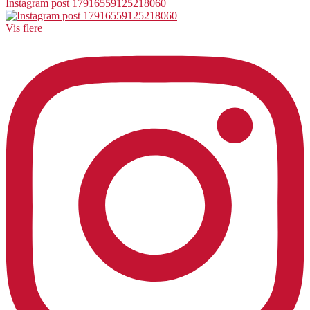
Instagram post 17916559125218060
Vis flere