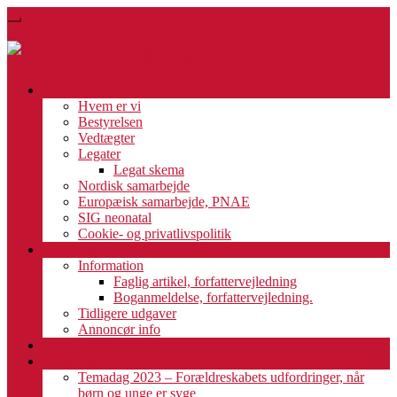
Skip
Toggle
to
navigation
main
content
Om Os
Hvem er vi
Bestyrelsen
Vedtægter
Legater
Legat skema
Nordisk samarbejde
Europæisk samarbejde, PNAE
SIG neonatal
Cookie- og privatlivspolitik
Medlemsblad
Information
Faglig artikel, forfattervejledning
Boganmeldelse, forfattervejledning.
Tidligere udgaver
Annoncør info
Bliv medlem
Temadag
Temadag 2023 – Forældreskabets udfordringer, når
børn og unge er syge