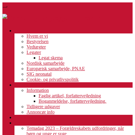
Skip
Toggle
to
navigation
main
content
Om Os
Hvem er vi
Bestyrelsen
Vedtægter
Legater
Legat skema
Nordisk samarbejde
Europæisk samarbejde, PNAE
SIG neonatal
Cookie- og privatlivspolitik
Medlemsblad
Information
Faglig artikel, forfattervejledning
Boganmeldelse, forfattervejledning.
Tidligere udgaver
Annoncør info
Bliv medlem
Temadag
Temadag 2023 – Forældreskabets udfordringer, når
børn og unge er syge