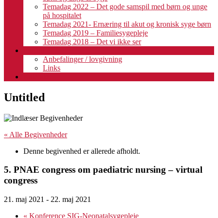
Temadag 2022 – Det gode samspil med børn og unge
på hospitalet
Temadag 2021- Ernæring til akut og kronisk syge børn
Temadag 2019 – Familiesygepleje
Temadag 2018 – Det vi ikke ser
Fagligt
Anbefalinger / lovgivning
Links
Kalender
Untitled
« Alle Begivenheder
Denne begivenhed er allerede afholdt.
5. PNAE congress om paediatric nursing – virtual
congress
21. maj 2021
-
22. maj 2021
«
Konference SIG-Neonatalsygepleje