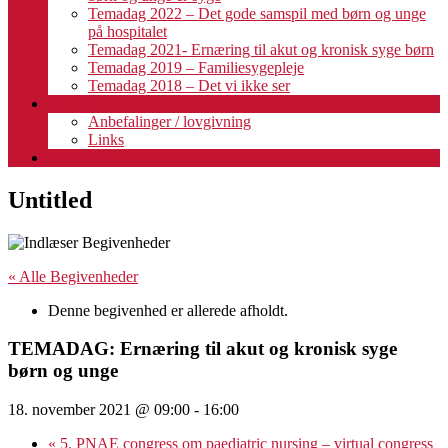
Temadag 2022 – Det gode samspil med børn og unge
på hospitalet
Temadag 2021- Ernæring til akut og kronisk syge børn
Temadag 2019 – Familiesygepleje
Temadag 2018 – Det vi ikke ser
Fagligt
Anbefalinger / lovgivning
Links
Kalender
Untitled
« Alle Begivenheder
Denne begivenhed er allerede afholdt.
TEMADAG: Ernæring til akut og kronisk syge
børn og unge
18. november 2021 @ 09:00
-
16:00
«
5. PNAE congress om paediatric nursing – virtual congress