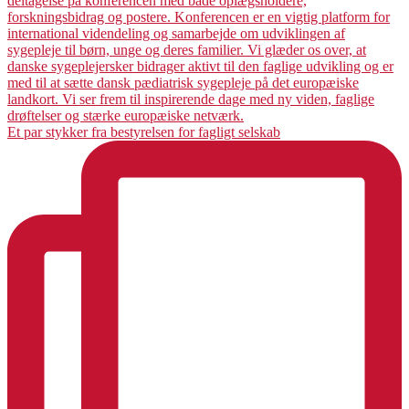
Et par stykker fra bestyrelsen for fagligt selskab