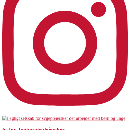
fs_for_bogusygeplejersker