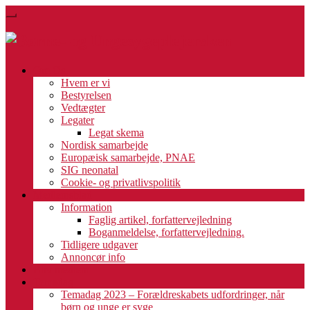
Skip
Toggle
to
navigation
main
content
Om Os
Hvem er vi
Bestyrelsen
Vedtægter
Legater
Legat skema
Nordisk samarbejde
Europæisk samarbejde, PNAE
SIG neonatal
Cookie- og privatlivspolitik
Medlemsblad
Information
Faglig artikel, forfattervejledning
Boganmeldelse, forfattervejledning.
Tidligere udgaver
Annoncør info
Bliv medlem
Temadag
Temadag 2023 – Forældreskabets udfordringer, når
børn og unge er syge