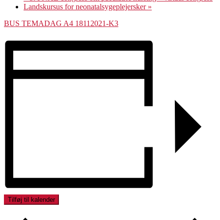
Landskursus for neonatalsygeplejersker
»
BUS TEMADAG A4 18112021-K3
Tilføj til kalender