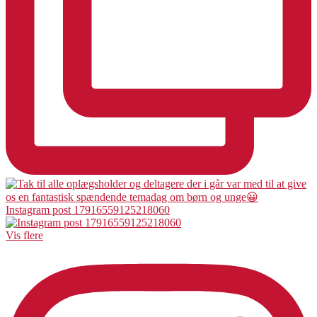
Instagram post 17916559125218060
Vis flere