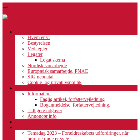
Skip
Toggle
to
navigation
main
content
Om Os
Hvem er vi
Bestyrelsen
Vedtægter
Legater
Legat skema
Nordisk samarbejde
Europæisk samarbejde, PNAE
SIG neonatal
Cookie- og privatlivspolitik
Medlemsblad
Information
Faglig artikel, forfattervejledning
Boganmeldelse, forfattervejledning.
Tidligere udgaver
Annoncør info
Bliv medlem
Temadag
Temadag 2023 – Forældreskabets udfordringer, når
børn og unge er syge