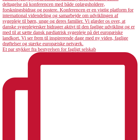
Et par stykker fra bestyrelsen for fagligt selskab