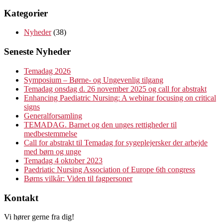
Kategorier
Nyheder
(38)
Seneste Nyheder
Temadag 2026
Symposium – Børne- og Ungevenlig tilgang
Temadag onsdag d. 26 november 2025 og call for abstrakt
Enhancing Paediatric Nursing: A webinar focusing on critical
signs
Generalforsamling
TEMADAG. Barnet og den unges rettigheder til
medbestemmelse
Call for abstrakt til Temadag for sygeplejersker der arbejde
med børn og unge
Temadag 4 oktober 2023
Paedriatic Nursing Association of Europe 6th congress
Børns vilkår: Viden til fagpersoner
Kontakt
Vi hører gerne fra dig!