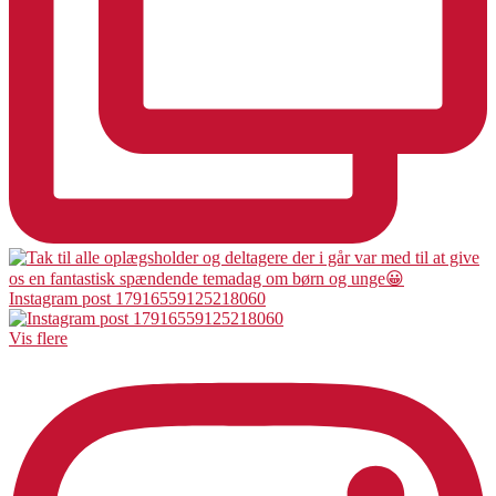
Instagram post 17916559125218060
Vis flere