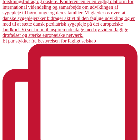
Et par stykker fra bestyrelsen for fagligt selskab