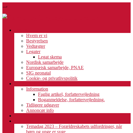
Skip
Toggle
to
navigation
main
content
Om Os
Hvem er vi
Bestyrelsen
Vedtægter
Legater
Legat skema
Nordisk samarbejde
Europæisk samarbejde, PNAE
SIG neonatal
Cookie- og privatlivspolitik
Medlemsblad
Information
Faglig artikel, forfattervejledning
Boganmeldelse, forfattervejledning.
Tidligere udgaver
Annoncør info
Bliv medlem
Temadag
Temadag 2023 – Forældreskabets udfordringer, når
børn og unge er syge