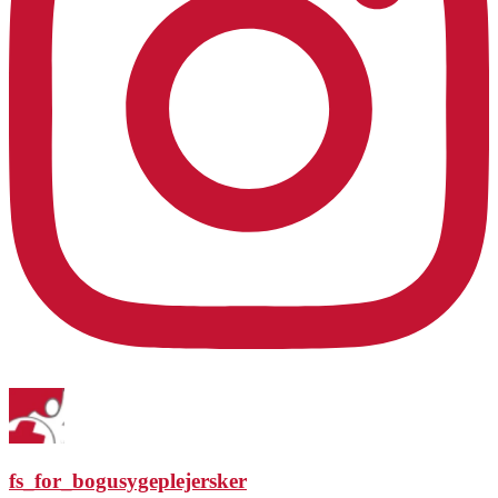
fs_for_bogusygeplejersker