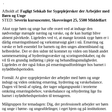
.
Afholdt af:
Fagligt Selskab for Sygeplejersker der Arbejder med
Børn og Unge
STED:
Severin kursuscenter, Skovsvinget 25, 5500 Middelfart
Akut syge børn og unge har ofte svært ved at indtage den
nødvendige mængde næring og væske, og de kan hurtigt blive
alment påvirkede. Ligeledes ved vi, at mange kronisk syge børn er i
dårlig ernæringstilstand og vækstmæssigt gået i stå. Ernæring og
væske er helt essentiel for barnets og den unges almentilstand og
helbredelse. Der er den sidste tid kommet ny viden om blandt andet
sammensætning af hydreringsvæsker og scoringsredskaber, og du
vil få en grundig indføring i pleje og behandlingsmuligheder.
Ligeledes er der også fokus på ernæringsudfordringer hos barnet i
nyfødthedsperioden.
Formål: At give sygeplejersker der arbejder med børn og unge
indsigt og viden omkring ernæring, hydrering og væskebalance.
Dagen vil bestå af oplæg, der tager udgangspunkt i teorierne
omkring ernæringsbehov, væskebalance og rehydrering lige fra
barnet i nyfødtehedsperioden til teenageren.
Målgruppen for temadagen: Dig, der professionelt arbejder ser børn
og unge i børne- og ungeafdelinger, i eget hjem og på institutioner.