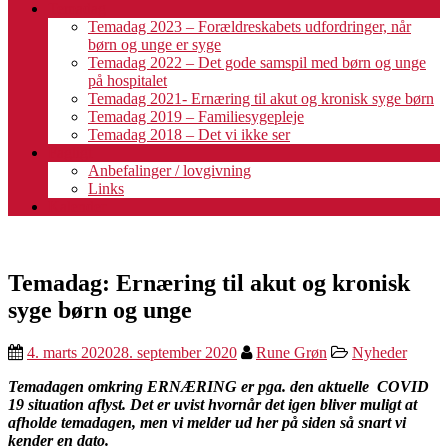
Temadag
Temadag 2023 – Forældreskabets udfordringer, når
børn og unge er syge
Temadag 2022 – Det gode samspil med børn og unge
på hospitalet
Temadag 2021- Ernæring til akut og kronisk syge børn
Temadag 2019 – Familiesygepleje
Temadag 2018 – Det vi ikke ser
Fagligt
Anbefalinger / lovgivning
Links
Kalender
Temadag: Ernæring til akut og kronisk
syge børn og unge
4. marts 2020
28. september 2020
Rune Grøn
Nyheder
Temadagen omkring ERNÆRING er pga. den aktuelle COVID
19 situation aflyst. Det er uvist hvornår det igen bliver muligt at
afholde temadagen, men vi melder ud her på siden så snart vi
kender en dato.