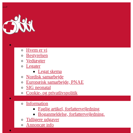
Skip
Toggle
to
navigation
main
content
Om Os
Hvem er vi
Bestyrelsen
Vedtægter
Legater
Legat skema
Nordisk samarbejde
Europæisk samarbejde, PNAE
SIG neonatal
Cookie- og privatlivspolitik
Medlemsblad
Information
Faglig artikel, forfattervejledning
Boganmeldelse, forfattervejledning.
Tidligere udgaver
Annoncør info
Bliv medlem