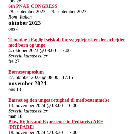
tors
28
6th PNAE CONGRESS
28. september 2023
-
29. september 2023
Rom, Italien
oktober 2023
ons
4
Temadag i Fagligt selskab for sygeplejersker der arbejder
med børn og unge
4. oktober 2023 @ 08:00
-
17:00
Severin kursuscenter
fre
27
Børnesymposium
27. oktober 2023 @ 08:00
-
17:15
november 2024
ons
13
Barnet og den unges rettighed til medbestemmelse
13. november 2024 @ 08:00
-
16:00
Severin kursuscenter
man
18
Play, Rights and Experience in Pediatris cARE
(PREPARE)
18. november 2024 @ 08:30
-
17:00