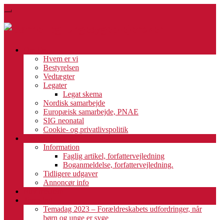
Skip
Toggle
to
navigation
main
content
Om Os
Hvem er vi
Bestyrelsen
Vedtægter
Legater
Legat skema
Nordisk samarbejde
Europæisk samarbejde, PNAE
SIG neonatal
Cookie- og privatlivspolitik
Medlemsblad
Information
Faglig artikel, forfattervejledning
Boganmeldelse, forfattervejledning.
Tidligere udgaver
Annoncør info
Bliv medlem
Temadag
Temadag 2023 – Forældreskabets udfordringer, når
børn og unge er syge