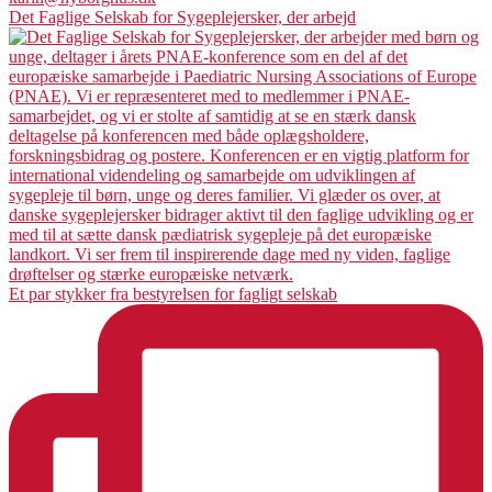
Det Faglige Selskab for Sygeplejersker, der arbejd
Et par stykker fra bestyrelsen for fagligt selskab