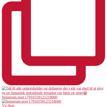
Instagram post 17916559125218060
Vis flere