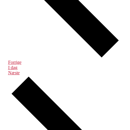
Begivenheder
Forrige
I dag
Begivenheder
Næste