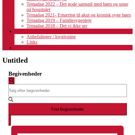
Temadag 2022 – Det gode samspil med børn og unge
på hospitalet
Temadag 2021- Ernæring til akut og kronisk syge børn
Temadag 2019 – Familiesygepleje
Temadag 2018 – Det vi ikke ser
Fagligt
Anbefalinger / lovgivning
Links
Kalender
Untitled
Begivenheder
Begivenheder
Søg
Skriv
Søgning
efter
nøgleord.
begivenheder
og
Søg
efter
visninger
Begivenheder
Find Begivenheder
Navigation
på
Begivenhed
nøgleord.
Liste
Visninger
Navigation