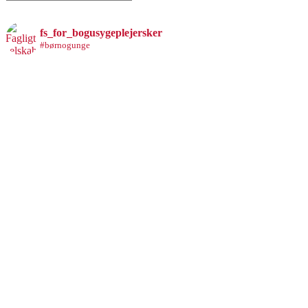
efter:
fs_for_bogusygeplejersker
#børnogunge