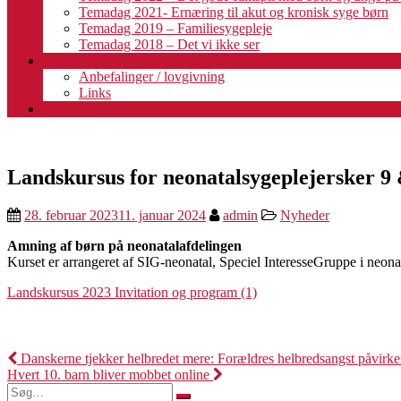
Temadag 2021- Ernæring til akut og kronisk syge børn
Temadag 2019 – Familiesygepleje
Temadag 2018 – Det vi ikke ser
Fagligt
Anbefalinger / lovgivning
Links
Kalender
Landskursus for neonatalsygeplejersker 9
28. februar 2023
11. januar 2024
admin
Nyheder
Amning af børn på neonatalafdelingen
Kurset er arrangeret af SIG-neonatal, Speciel InteresseGruppe i neona
Landskursus 2023 Invitation og program (1)
Indlægsnavigation
Danskerne tjekker helbredet mere: Forældres helbredsangst påvirke
Hvert 10. barn bliver mobbet online
Søg