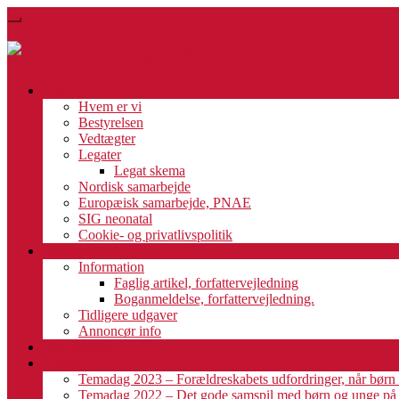
Skip
Toggle
to
navigation
main
content
Om Os
Hvem er vi
Bestyrelsen
Vedtægter
Legater
Legat skema
Nordisk samarbejde
Europæisk samarbejde, PNAE
SIG neonatal
Cookie- og privatlivspolitik
Medlemsblad
Information
Faglig artikel, forfattervejledning
Boganmeldelse, forfattervejledning.
Tidligere udgaver
Annoncør info
Bliv medlem
Temadag
Temadag 2023 – Forældreskabets udfordringer, når børn 
Temadag 2022 – Det gode samspil med børn og unge på h