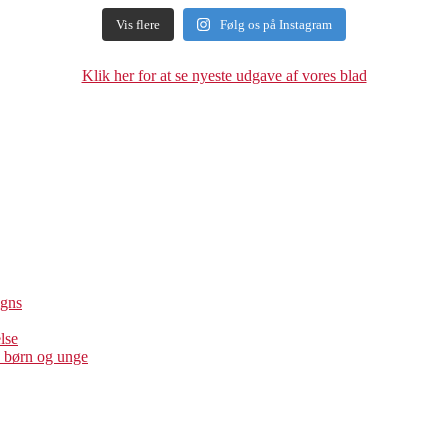
Vis flere
Følg os på Instagram
Klik her for at se nyeste udgave af vores blad
igns
lse
d børn og unge