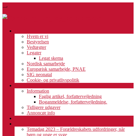
Skip
Toggle
to
navigation
main
content
Om Os
Hvem er vi
Bestyrelsen
Vedtægter
Legater
Legat skema
Nordisk samarbejde
Europæisk samarbejde, PNAE
SIG neonatal
Cookie- og privatlivspolitik
Medlemsblad
Information
Faglig artikel, forfattervejledning
Boganmeldelse, forfattervejledning.
Tidligere udgaver
Annoncør info
Bliv medlem
Temadag
Temadag 2023 – Forældreskabets udfordringer, når
børn og unge er syge