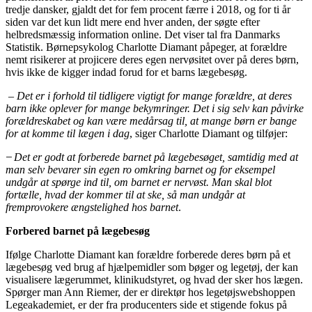
tredje dansker, gjaldt det for fem procent færre i 2018, og for ti år
siden var det kun lidt mere end hver anden, der søgte efter
helbredsmæssig information online. Det viser tal fra Danmarks
Statistik. Børnepsykolog Charlotte Diamant påpeger, at forældre
nemt risikerer at projicere deres egen nervøsitet over på deres børn,
hvis ikke de kigger indad forud for et barns lægebesøg.
– Det er i forhold til tidligere vigtigt for mange forældre, at deres
barn ikke oplever for mange bekymringer. Det i sig selv kan påvirke
forældreskabet og kan være medårsag til, at mange børn er bange
for at komme til lægen i dag
, siger Charlotte Diamant og tilføjer:
Det er godt at f
orberede barnet på lægebesøget, samtidig med at
man selv bevarer sin egen ro
omkring barnet og for eksempel
undgår at spørge ind til, om barnet er nervøst. Man skal blot
fortælle, hvad der kommer til at ske, så man undgår at
fremprovokere ængstelighed hos barnet
.
Forbered barnet på lægebesøg
Ifølge Charlotte Diamant kan forældre forberede deres børn på et
lægebesøg ved brug af hjælpemidler som bøger og legetøj, der kan
visualisere lægerummet, klinikudstyret, og hvad der sker hos lægen.
Spørger man Ann Riemer, der er direktør hos legetøjswebshoppen
Legeakademiet, er der fra producenters side et stigende fokus på