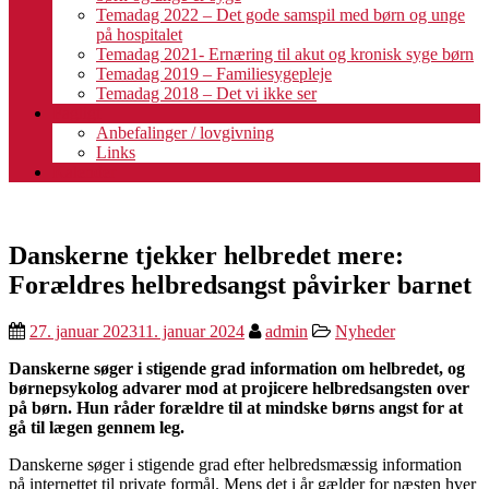
Temadag 2022 – Det gode samspil med børn og unge
på hospitalet
Temadag 2021- Ernæring til akut og kronisk syge børn
Temadag 2019 – Familiesygepleje
Temadag 2018 – Det vi ikke ser
Fagligt
Anbefalinger / lovgivning
Links
Kalender
Danskerne tjekker helbredet mere:
Forældres helbredsangst påvirker barnet
27. januar 2023
11. januar 2024
admin
Nyheder
Danskerne søger i stigende grad information om helbredet, og
børnepsykolog advarer mod at projicere helbredsangsten over
på børn. Hun råder forældre til at mindske børns angst for at
gå til lægen gennem leg.
Danskerne søger i stigende grad efter helbredsmæssig information
på internettet til private formål. Mens det i år gælder for næsten hver