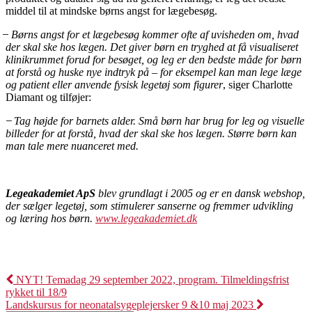
middel til at mindske børns angst for lægebesøg.
̶
Børns angst for et lægebesøg kommer ofte af uvisheden om, hvad
der skal ske hos lægen. Det giver børn en tryghed at få visualiseret
klinikrummet forud for besøget, og leg er den bedste måde for børn
at forstå og huske nye indtryk på – for eksempel kan man lege læge
og patient eller anvende fysisk legetøj som figurer
, siger Charlotte
Diamant og tilføjer:
Tag højde for barnets alder. Små børn har brug for leg og visuelle
billeder for at forstå, hvad der skal ske hos lægen. Større børn kan
man tale mere nuanceret med.
Legeakademiet ApS
blev grundlagt i 2005 og er en dansk webshop,
der sælger legetøj, som stimulerer sanserne og fremmer udvikling
og læring hos børn.
www.legeakademiet.dk
Indlægsnavigation
NYT! Temadag 29 september 2022, program. Tilmeldingsfrist
rykket til 18/9
Landskursus for neonatalsygeplejersker 9 &10 maj 2023