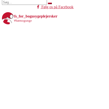
Søg
efter:
Følg os på Facebook
fs_for_bogusygeplejersker
#børnogunge