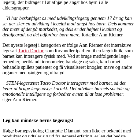
legetøj, der bidrager til at afhjælpe angst hos børn i alle
aldersgrupper.
–
Vi har beskæftiget os med udviklingslegetøj gennem 17 år og kan
se, der sker en udvikling i legetøj mod angst hos børn. Dels kommer
der mere af det på markedet, og dels er det højnet i kvalitet og
detaljegrad
, og det udfordrer børn mere
, fortæller Ann Riemer.
Det nyeste legetøj i kategorien er ifølge Ann Riemer det interaktive
legesæt
Tacto Doctor
, som forvandler ipad’en til en lægeklinik, som
barnet kan interagere fysisk med. Ved at bruge medfølgende læge-
remedier, heriblandt termometer, bandage og saks, kan barnet
behandle spillets patienter og få visualiseret knogler, mave og andre
organer med røntgen og ultralyd.
STEM-legesættet Tacto Doctor interagerer med barnet, så det
lærer at bruge lægeudstyr korrekt. Det udvikler barnets sociale og
emotionelle intelligens og forbedrer evnen til at løse problemer
,
siger Ann Riemer.
Leg kan mindske b
ørns lægeangst
Ifølge børnepsykolog Charlotte Diamant, som ikke er bekendt med
produktet og udtaler sig ud fra generel erfaring, er leg det bedste