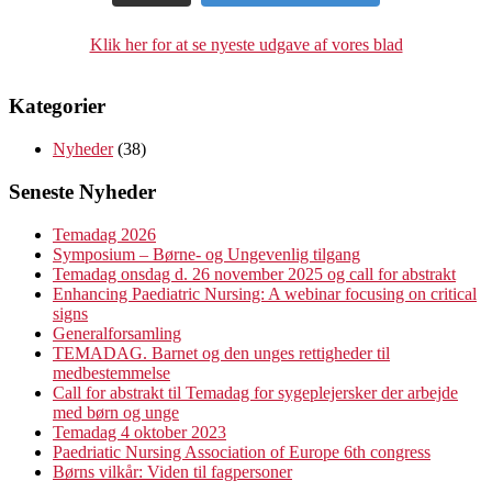
Klik her for at se nyeste udgave af vores blad
Kategorier
Nyheder
(38)
Seneste Nyheder
Temadag 2026
Symposium – Børne- og Ungevenlig tilgang
Temadag onsdag d. 26 november 2025 og call for abstrakt
Enhancing Paediatric Nursing: A webinar focusing on critical
signs
Generalforsamling
TEMADAG. Barnet og den unges rettigheder til
medbestemmelse
Call for abstrakt til Temadag for sygeplejersker der arbejde
med børn og unge
Temadag 4 oktober 2023
Paedriatic Nursing Association of Europe 6th congress
Børns vilkår: Viden til fagpersoner