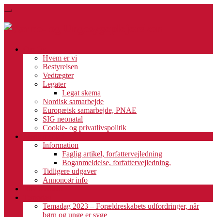
Skip
Toggle
to
navigation
main
content
Om Os
Hvem er vi
Bestyrelsen
Vedtægter
Legater
Legat skema
Nordisk samarbejde
Europæisk samarbejde, PNAE
SIG neonatal
Cookie- og privatlivspolitik
Medlemsblad
Information
Faglig artikel, forfattervejledning
Boganmeldelse, forfattervejledning.
Tidligere udgaver
Annoncør info
Bliv medlem
Temadag
Temadag 2023 – Forældreskabets udfordringer, når
børn og unge er syge