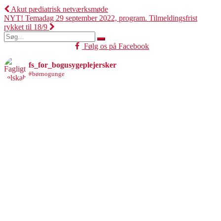
Indlægsnavigation
Akut pædiatrisk netværksmøde
NYT! Temadag 29 september 2022, program. Tilmeldingsfrist
rykket til 18/9
Søg
efter:
Følg os på Facebook
fs_for_bogusygeplejersker
#børnogunge